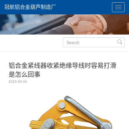
冠航铝合金葫芦制造厂

铝合金紧线器收紧绝缘导线时容易打滑
是怎么回事
2023-05-04